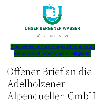
Startseite
News
Forderungen
Über uns
Infos
Mitmachen
Stimmen unserer Mitglieder
Offener Brief an die
Adelholzener
Alpenquellen GmbH